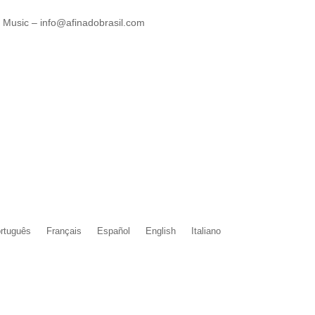
l Music – info@afinadobrasil.com
rtuguês
Français
Español
English
Italiano