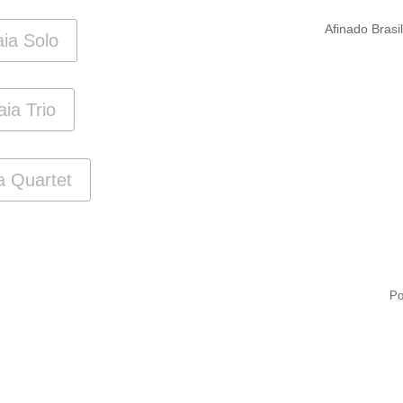
Afinado Brasi
aia Solo
ia Trio
a Quartet
Po